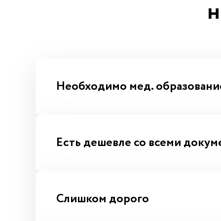
н
Аппараты для эпиляции
Лазеры для косметологии
Аппараты для коррекции фигуры
Аппараты для SPA
Вспомогательное оборудование для косметол
Мебель для салона красоты
Косметика и расходные материалы
Необходимо мед. образовани
Есть дешевле со всеми докум
Слишком дорого