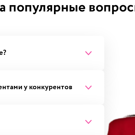
а популярные вопро
ога
е?
ентами у конкурентов