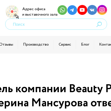
Адрес офиса
и выставочного зала
Поиск
товаров
Отзывы
Производство
Сервис
Блог
Конта
остоверением
огии
ль компании Beauty P
ем
ерина Мансурова отв