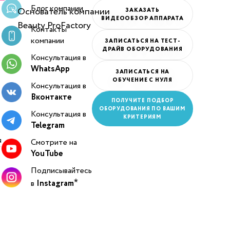
Блог компании
Основатель компании
ЗАКАЗАТЬ
ВИДЕООБЗОР АППАРАТА
Beauty ProFactory
Контакты
компании
ЗАПИСАТЬСЯ НА ТЕСТ-
ДРАЙВ ОБОРУДОВАНИЯ
Консультация в
WhatsApp
ЗАПИСАТЬСЯ НА
ОБУЧЕНИЕ С НУЛЯ
Консультация в
Вконтакте
ПОЛУЧИТЕ ПОДБОР
ОБОРУДОВАНИЯ ПО ВАШИМ
Консультация в
КРИТЕРИЯМ
Telegram
я
Смотрите на
YouTube
Подписывайтесь
в
Instagram