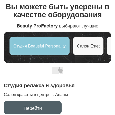
Вы можете быть
уверены в
качестве оборудования
выбирают лучшие
Beauty ProFactory
Студия Beautiful Personality
Салон Estet
С
Студия релакса и здоровья
Салон красоты в центре г. Анапы
Перейти