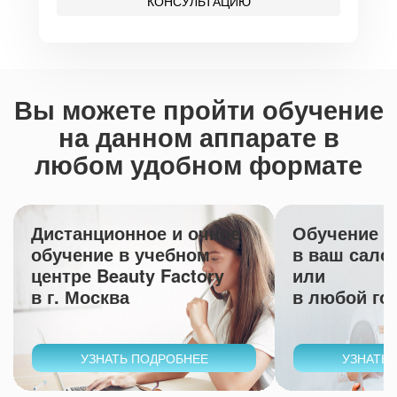
КОНСУЛЬТАЦИЮ
Вы можете пройти обучение
на данном аппарате в
любом удобном формате
Дистанционное и очное
Обучение с
обучение в учебном
в ваш сало
центре Beauty Factory
или
в г. Москва
в любой го
УЗНАТЬ ПОДРОБНЕЕ
УЗНАТЬ