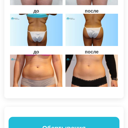
до
после
до
после
Обертывания