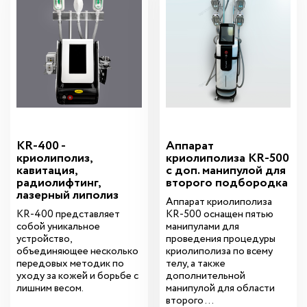
KR-400 -
Аппарат
криолиполиз,
криолиполиза KR-500
кавитация,
с доп. манипулой для
радиолифтинг,
второго подбородка
лазерный липолиз
Аппарат криолиполиза
KR-400 представляет
KR-500 оснащен пятью
собой уникальное
манипулами для
устройство,
проведения процедуры
объединяющее несколько
криолиполиза по всему
передовых методик по
телу, а также
уходу за кожей и борьбе с
дополнительной
лишним весом.
манипулой для области
второго ...