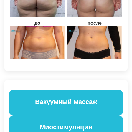
до
после
Вакуумный массаж
Миостимуляция