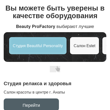
Вы можете быть
уверены в
качестве оборудования
выбирают лучшие
Beauty ProFactory
Студия Beautiful Personality
Салон Estet
С
Студия релакса и здоровья
Салон красоты в центре г. Анапы
Перейти