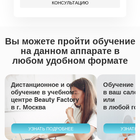
КОНСУЛЬТАЦИЮ
Вы можете пройти обучение
на данном аппарате в
любом удобном формате
Дистанционное и очное
Обучение с
обучение в учебном
в ваш сало
центре Beauty Factory
или
в г. Москва
в любой го
УЗНАТЬ ПОДРОБНЕЕ
УЗНАТЬ