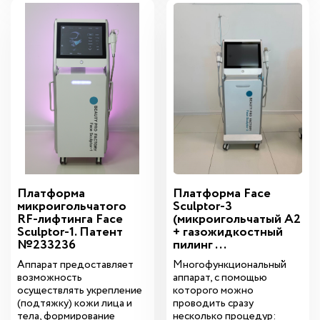
Платформа
Платформа Face
микроигольчатого
Sculptor-3
RF-лифтинга Face
(микроигольчатый А2
Sculptor-1. Патент
+ газожидкостный
№233236
пилинг ...
Аппарат предоставляет
Многофункциональный
возможность
аппарат, с помощью
осуществлять укрепление
которого можно
(подтяжку) кожи лица и
проводить сразу
тела, формирование
несколько процедур: