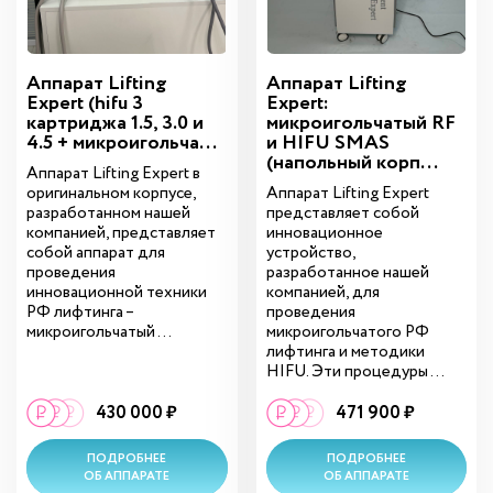
Аппарат Lifting
Аппарат Lifting
Expert (hifu 3
Expert:
картриджа 1.5, 3.0 и
микроигольчатый RF
4.5 + микроигольча...
и HIFU SMAS
(напольный корп...
Аппарат Lifting Expert в
оригинальном корпусе,
Аппарат Lifting Expert
разработанном нашей
представляет собой
компанией, представляет
инновационное
собой аппарат для
устройство,
проведения
разработанное нашей
инновационной техники
компанией, для
РФ лифтинга –
проведения
микроигольчатый ...
микроигольчатого РФ
лифтинга и методики
HIFU. Эти процедуры ...
430 000 ₽
471 900 ₽
ПОДРОБНЕЕ
ПОДРОБНЕЕ
ОБ АППАРАТЕ
ОБ АППАРАТЕ