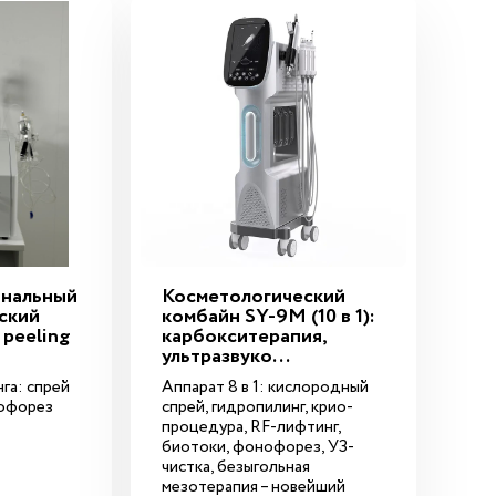
нальный
Косметологический
ский
комбайн SY-9M (10 в 1):
 peeling
карбокситерапия,
ультразвуко...
га: спрей
Аппарат 8 в 1: кислородный
офорез
спрей, гидропилинг, крио-
процедура, RF-лифтинг,
биотоки, фонофорез, УЗ-
чистка, безыгольная
мезотерапия – новейший