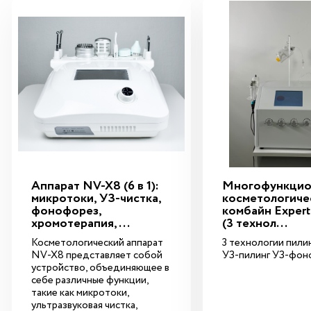
ога
Аппарат NV-X8 (6 в 1):
Многофункцио
микротоки, УЗ-чистка,
косметологиче
фонофорез,
комбайн Expert
хромотерапия, ...
(3 технол...
Косметологический аппарат
3 технологии пилин
NV-X8 представляет собой
УЗ-пилинг УЗ-фон
устройство, объединяющее в
себе различные функции,
такие как микротоки,
ультразвуковая чистка,