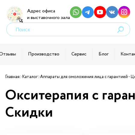
Адрес офиса
и выставочного зала
Поиск
товаров
Отзывы
Производство
Сервис
Блог
Конта
Главная
Каталог
Аппараты для омоложения лица с гарантией - Ц
остоверением
Окситерапия с гаран
огии
Скидки
ем