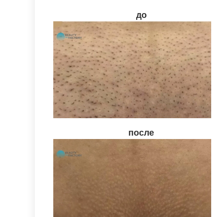
до
после