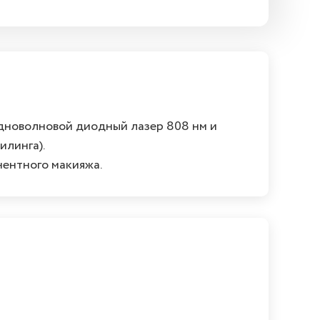
дноволновой диодный лазер 808 нм и
илинга).
нентного макияжа.