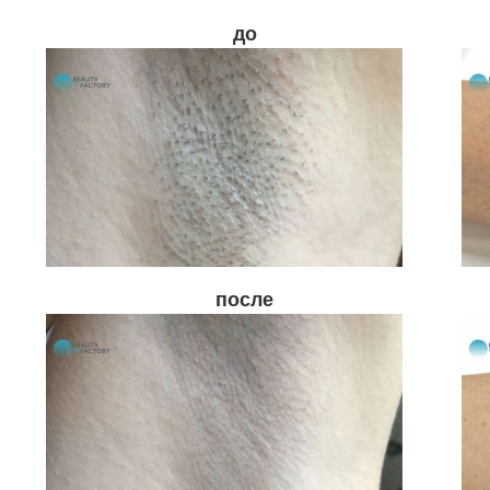
до
после