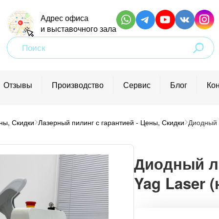
Адрес офиса
и выставочного зала
Поиск
товаров
Отзывы
Производство
Сервис
Блог
Ко
ны, Скидки
Лазерный пилинг с гарантией - Цены, Скидки
Диодный 
 удостоверением
етологии
Диодный ла
лем
Yag Laser 