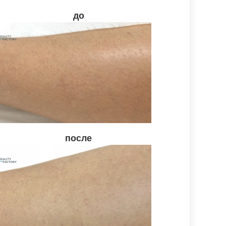
до
после