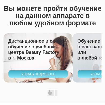
Вы можете пройти обучение
на данном аппарате в
любом удобном формате
Дистанционное и очное
Обучение с
обучение в учебном
в ваш сало
центре Beauty Factory
или
в г. Москва
в любой го
УЗНАТЬ ПОДРОБНЕЕ
УЗНАТЬ