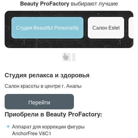
выбирают лучшие
Beauty ProFactory
Студия Beautiful Personality
Салон Estet
С
Студия релакса и здоровья
Салон красоты в центре г. Анапы
Перейти
Приобрели в Beauty ProFactory:
Аппарат для коррекции фигуры
AnchorFree V8C1