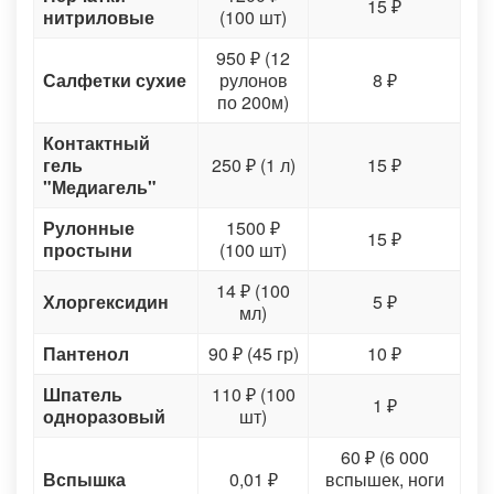
15 ₽
нитриловые
(100 шт)
950 ₽ (12
Салфетки сухие
рулонов
8 ₽
по 200м)
Контактный
гель
250 ₽ (1 л)
15 ₽
"Медиагель"
Рулонные
1500 ₽
15 ₽
простыни
(100 шт)
14 ₽ (100
Хлоргексидин
5 ₽
мл)
Пантенол
90 ₽ (45 гр)
10 ₽
Шпатель
110 ₽ (100
1 ₽
одноразовый
шт)
60 ₽ (6 000
Вспышка
0,01 ₽
вспышек, ноги