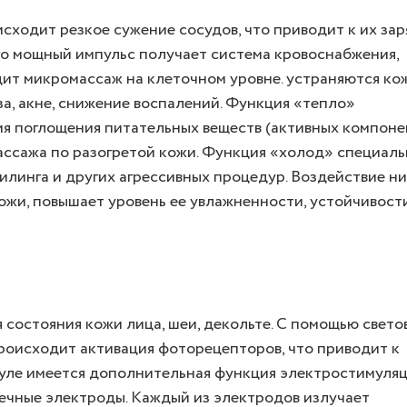
ходит резкое сужение сосудов, что приводит к их зар
ого мощный импульс получает система кровоснабжения,
ит микромассаж на клеточном уровне. устраняются ко
а, акне, снижение воспалений. Функция «тепло»
ия поглощения питательных веществ (активных компоне
массажа по разогретой кожи. Функция «холод» специал
илинга и других агрессивных процедур. Воздействие н
жи, повышает уровень ее увлажненности, устойчивост
 состояния кожи лица, шеи, декольте. С помощью свето
происходит активация фоторецепторов, что приводит к
уле имеется дополнительная функция электростимуляц
чные электроды. Каждый из электродов излучает