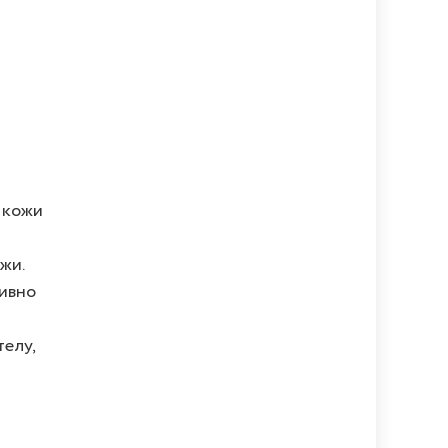
 кожи
жи.
тивно
елу,