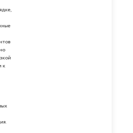
ядке,
жные
нтов
ьно
изкой
и к
вых
ия.