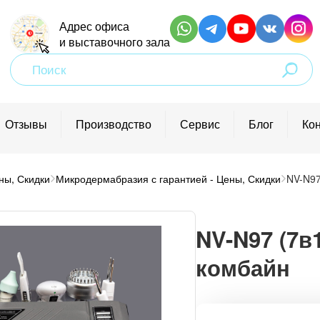
Адрес офиса
и выставочного зала
Поиск
товаров
Отзывы
Производство
Сервис
Блог
Ко
ны, Скидки
Микродермабразия с гарантией - Цены, Скидки
NV-N97
 удостоверением
етологии
NV-N97 (7в
лем
комбайн